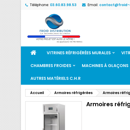
Téléphone:
03.60.83.98.53
Email:
contact@froid-d
VITRINES RÉFRIGÉRÉES MURALES
VIT
CHAMBRES FROIDES
MACHINES À GLAÇONS
AUTRES MATÉRIELS C.H.R
Accueil
Armoires réfrigérées
Armoires réfri
Armoires réfri