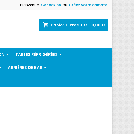
Bienvenue,
Connexion
ou
Créez votre compte
shopping_cart
Panier:
0
Produits - 0,00 €
ON
TABLES RÉFRIGÉRÉES
ARRIÈRES DE BAR